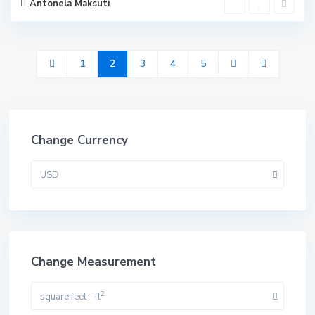
Antonela Maksuti
1
2
3
4
5
Change Currency
USD
Change Measurement
2
square feet - ft