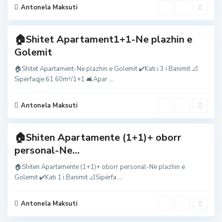
l
Antonela Maksuti
e
m
🏠Shitet Apartament1+1-Ne plazhin e
G
Golemit
o
l
e
🏠Shitet Apartament-Ne plazhin e Golemit ✔️Kati i 3 i Banimit 📐
m
Sipërfaqje:61.60m²/1+1 🛋Apar
...
,
g
o
l
Antonela Maksuti
e
m
🏠Shiten Apartamente (1+1)+ oborr
G
personal-Ne...
o
l
e
🏠Shiten Apartamente (1+1)+ oborr personal-Ne plazhin e
m
Golemit ✔️Kati 1 i Banimit 📐Sipërfa
...
,
g
o
l
Antonela Maksuti
e
m