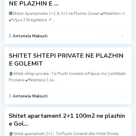
G
NE PLAZHIN E ...
o
l
e
🏢Shiten Apartamente 1+1 & 2+1 në Plazhin Golem ✔️Ndërtimi i ri
m
✔️Vija e 3 Bregdetare 📍
...
,
g
o
l
Antonela Maksuti
e
m
SHITET SHTEPI PRIVATE NE PLAZHIN
G
E GOLEMIT
o
l
e
🏠Shitet shtepi private- Te Plazhi Golemit 📜Pajisur me Çertifikatë
m
Pronësie ✔️Ndërtesë 1 ka
...
,
g
o
l
Antonela Maksuti
e
2
m
Shitet apartament 2+1 100m2 ne plazhin
G
e Gol...
o
l
e
🏠Shitet apartament 2+1- Te Plazhi Golemit afer Hotel Bonita