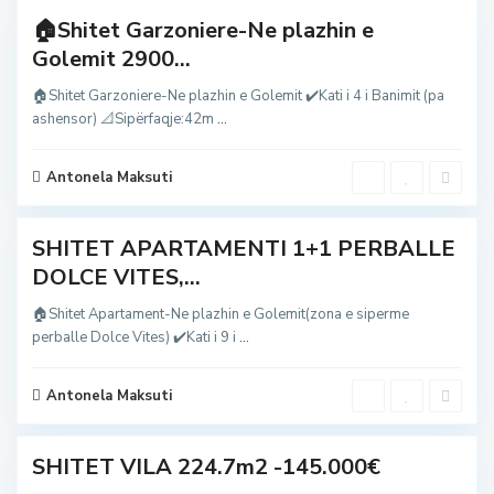
🏠Shitet Garzoniere-Ne plazhin e
G
Golemit 2900...
o
l
e
🏠Shitet Garzoniere-Ne plazhin e Golemit ✔️Kati i 4 i Banimit (pa
m
ashensor) 📐Sipërfaqje:42m
...
,
g
o
l
Antonela Maksuti
e
m
SHITET APARTAMENTI 1+1 PERBALLE
G
DOLCE VITES,...
o
l
e
🏠Shitet Apartament-Ne plazhin e Golemit(zona e siperme
m
perballe Dolce Vites) ✔️Kati i 9 i
...
,
g
o
l
Antonela Maksuti
e
6
m
G
SHITET VILA 224.7m2 -145.000€
o
l