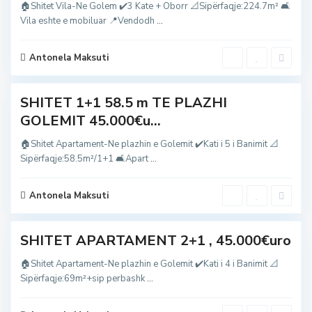
e
🏠Shitet Vila-Ne Golem ✔️3 Kate + Oborr 📐Sipërfaqje:224.7m² 🛋
m
Vila eshte e mobiluar 📍Vendodh
...
,
g
o
l
Antonela Maksuti
e
m
SHITET 1+1 58.5 m TE PLAZHI
G
GOLEMIT 45.000€u...
o
l
e
🏠Shitet Apartament-Ne plazhin e Golemit ✔️Kati i 5 i Banimit 📐
m
Sipërfaqje:58.5m²/1+1 🛋Apart
...
,
g
o
l
Antonela Maksuti
e
0
m
SHITET APARTAMENT 2+1 , 45.000€uro
🏠Shitet Apartament-Ne plazhin e Golemit ✔️Kati i 4 i Banimit 📐
Sipërfaqje:69m²+sip perbashk
...