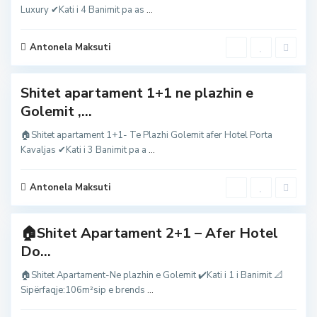
m
Luxury ✔Kati i 4 Banimit pa as
...
,
g
o
l
Antonela Maksuti
e
m
Shitet apartament 1+1 ne plazhin e
G
Golemit ,...
o
l
e
🏠Shitet apartament 1+1- Te Plazhi Golemit afer Hotel Porta
m
Kavaljas ✔Kati i 3 Banimit pa a
...
,
g
o
l
Antonela Maksuti
e
m
🏠Shitet Apartament 2+1 – Afer Hotel
G
Do...
o
l
e
🏠Shitet Apartament-Ne plazhin e Golemit ✔️Kati i 1 i Banimit 📐
m
Sipërfaqje:106m²sip e brends
...
,
g
o