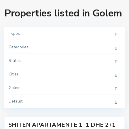
Properties listed in Golem
Types
Categories
States
G
Cities
o
l
e
Golem
m
,
g
o
Default
l
e
m
SHITEN APARTAMENTE 1+1 DHE 2+1